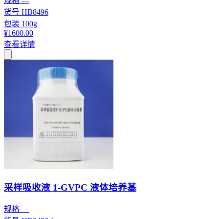
规格
—
货号
HB8496
包装
100g
¥1600.00
查看详情
采样吸收液 1-GVPC 液体培养基
规格
—