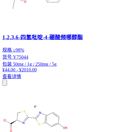
1,2,3,6-四氢吡啶-4-硼酸频哪醇酯
规格
≥98%
货号
Y75044
包装
50mg / 1g / 250mg / 5g
¥44.00 - ¥2010.00
查看详情