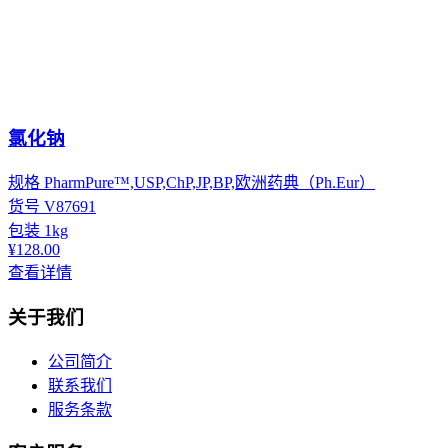
氯化钠
规格
PharmPure™,USP,ChP,JP,BP,欧洲药典（Ph.Eur）
货号
V87691
包装
1kg
¥128.00
查看详情
关于我们
公司简介
联系我们
服务条款