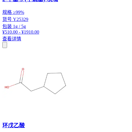
规格
≥99%
货号
Y25329
包装
1g / 5g
¥510.00 - ¥1910.00
查看详情
环戊乙酸